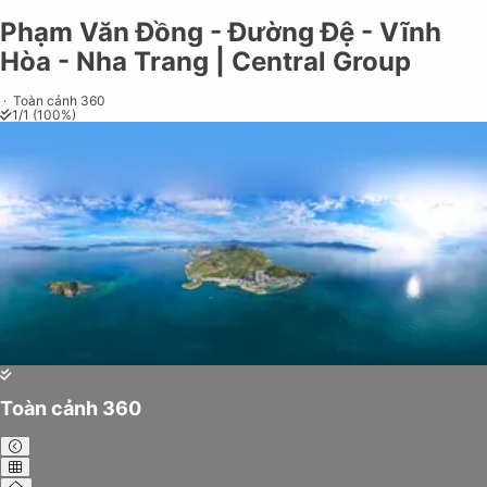
Phạm Văn Đồng - Đường Đệ - Vĩnh
Share on
Exit VR
VR Setup
Exit Full Screen
Adjust your view by
moving
and
Hòa - Nha Trang | Central Group
zooming in and out
to capture the
perfect shot.
·
Toàn cảnh 360
1
/
1
(
100
%)
Núi
Cô
Chợ,
Tiên
Trường
học
Bến
Du
Thuyền
Resort
Toàn cảnh 360
Vega
City