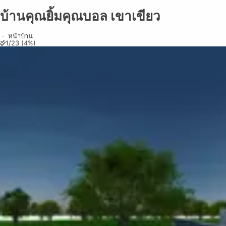
บ้านคุณยิ้มคุณบอล เขาเขียว
บ้านคุณยิ้มคุณบอล เขาเขียว
Share on
Exit VR
VR Setup
Exit Full Screen
Adjust your view by
Amazing shot !
moving
and
It deserves to be seen by everyone
zooming in and out
to capture the
·
หน้าบ้าน
1
/
23
(
4
%)
on your social media networks.
perfect shot.
∨