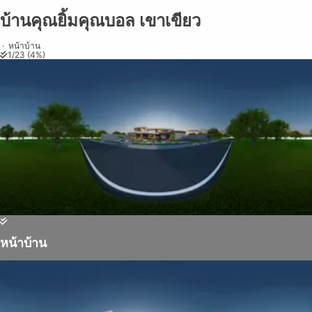
บ้านคุณยิ้มคุณบอล เขาเขียว
Share on
Exit VR
VR Setup
Exit Full Screen
Adjust your view by
moving
and
zooming in and out
to capture the
·
หน้าบ้าน
1
/
23
(
4
%)
perfect shot.
หน้าบ้าน