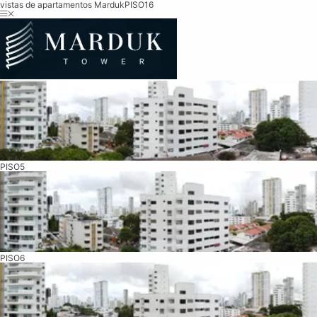
vistas de apartamentos Marduk
PISO16
PISO5
PISO6