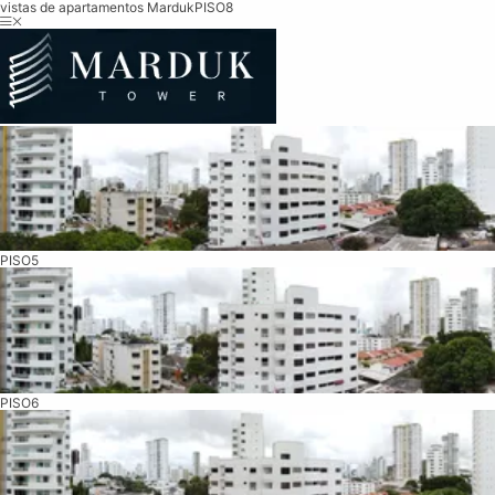
vistas de apartamentos Marduk
PISO8
PISO5
PISO6