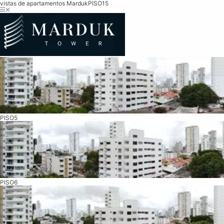
vistas de apartamentos Marduk
PISO15
PISO5
PISO6