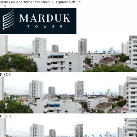
vistas de apartamentos Marduk izquierdo
PISO9
PISO5
PISO6