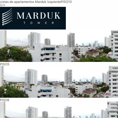
vistas de apartamentos Marduk izquierdo
PISO10
PISO5
PISO6