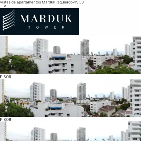
vistas de apartamentos Marduk izquierdo
PISO8
PISO5
PISO6