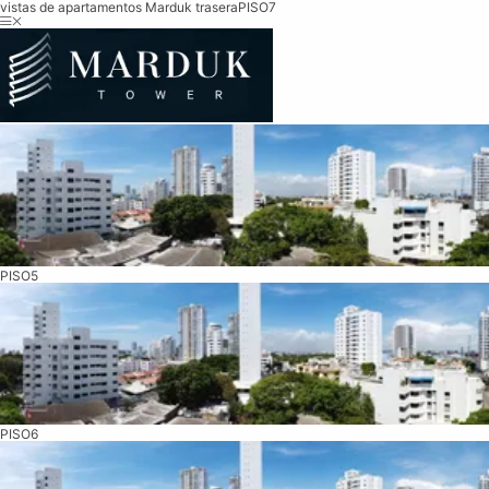
vistas de apartamentos Marduk trasera
PISO7
PISO5
PISO6