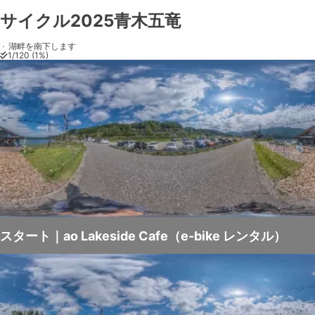
サイクル2025青木五竜
Share on
Exit VR
VR Setup
Exit Full Screen
Adjust your view by
moving
and
zooming in and out
to capture the
·
湖畔を南下します
1
/
120
(
1
%)
perfect shot.
スタート｜ao Lakeside Cafe（e-bike レンタル）