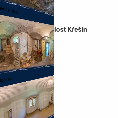
dolní stodola
Zemědělská usedlost Křešín
příjezd
kotelna