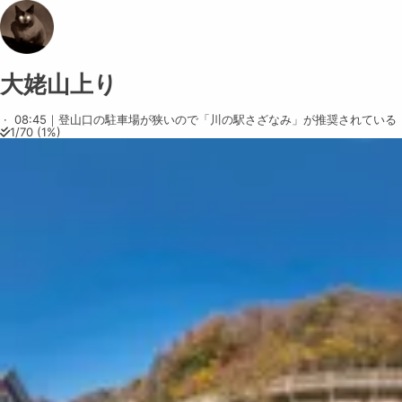
大姥山上り
Share on
Exit VR
VR Setup
Exit Full Screen
Adjust your view by
Amazing shot !
moving
and
It deserves to be seen by everyone
zooming in and out
to capture the
·
08:45｜登山口の駐車場が狭いので「川の駅さざなみ」が推奨されている
1
/
70
(
1
%)
on your social media networks.
perfect shot.
∨