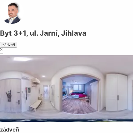
Byt 3+1, ul. Jarní, Jihlava
zádveří
zádveří