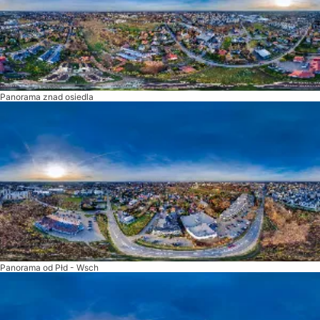
Panorama znad osiedla
Panorama od Płd - Wsch