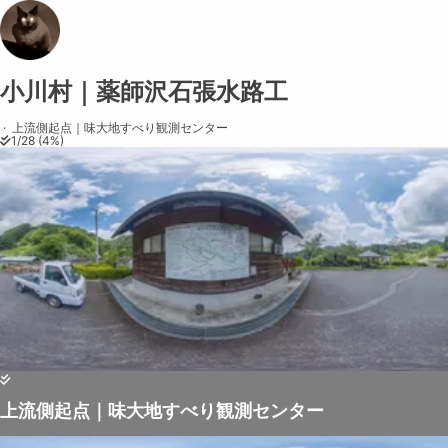
小川村｜薬師沢石張水路工
Share on
Exit VR
VR Setup
Exit Full Screen
Adjust your view by
moving
and
zooming in and out
to capture the
·
上流側起点｜味大地すべり観測センター
1
/
28
(
4
%)
perfect shot.
上流側起点｜味大地すべり観測センター