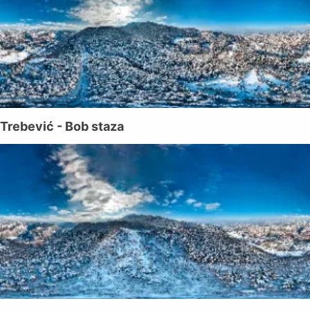
Trebević - Bob staza